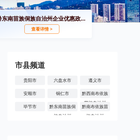
黔东南苗族侗族自治州企业优惠政策汇编
查看详情 >
市县频道
贵阳市
六盘水市
遵义市
安顺市
铜仁市
黔西南布依族
苗族自治州
毕节市
黔东南苗族侗
黔南布依族苗
族自治州
族自治州